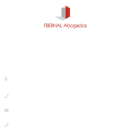
Contacto
Calle General Pardiñas 92, 1º izq. Madrid- 28006 -
METRO DIEGO DE LEON
+34918533386
info@abogaciaextranjeria.es
+34649117806 Urgencias