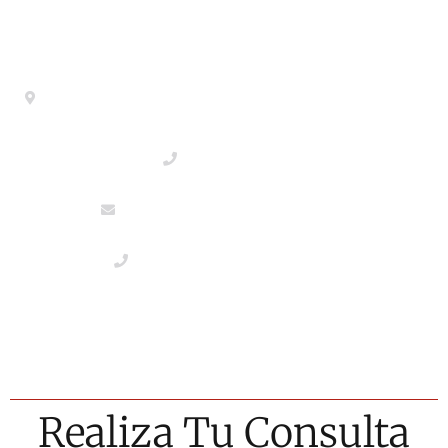
Contacto
Calle del General Pardiñas 92, 1º izqda. 28006-
Madrid- Metro Diego de Leon
+918533386
info@abogaciaextranjeria.es
+34649117806 Urgencias
POLÍTICA DE PRIVACIDAD
POLÍTICA DE COOKIES
Realiza Tu Consulta