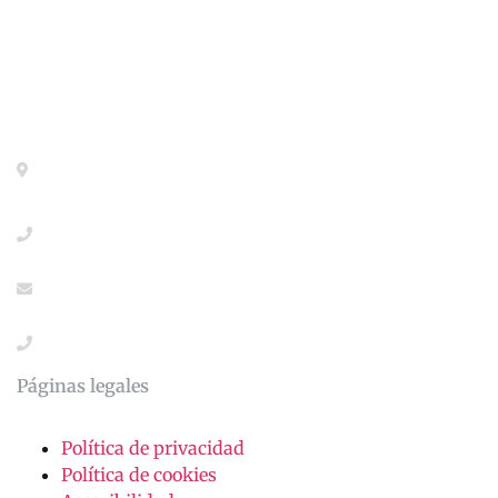
Contacto
Calle General Pardiñas 92, 1º izq. 28006- Madrid-
Metro Diego de León
+34918533386
info@abogaciaextranjeria.es
+34649117806 (Urgencias)
Páginas legales
Política de privacidad
Política de cookies