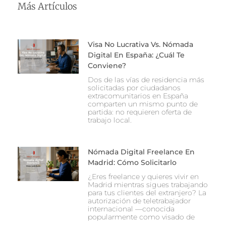
Más Artículos
Visa No Lucrativa Vs. Nómada
Digital En España: ¿Cuál Te
Conviene?
Dos de las vías de residencia más
solicitadas por ciudadanos
extracomunitarios en España
comparten un mismo punto de
partida: no requieren oferta de
trabajo local.
Nómada Digital Freelance En
Madrid: Cómo Solicitarlo
¿Eres freelance y quieres vivir en
Madrid mientras sigues trabajando
para tus clientes del extranjero? La
autorización de teletrabajador
internacional —conocida
popularmente como visado de