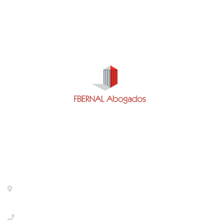
Contacto
Calle del General Pardiñas 92, 1º izqda.- Madrid -
28006- Metro Diego de León.
+918533386