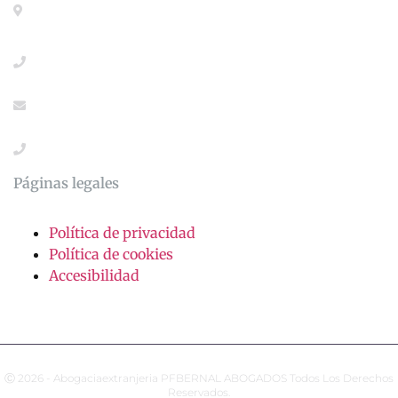
Calle General Pardiñas 92, 1º izq. 28006- Madrid-
Metro Diego de León
+34918533386
info@abogaciaextranjeria.es
+34649117806 (Urgencias)
Páginas legales
Política de privacidad
Política de cookies
Accesibilidad
Ⓒ 2026 - Abogaciaextranjeria PFBERNAL ABOGADOS Todos Los Derechos
Reservados.