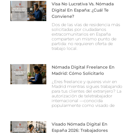
Visa No Lucrativa Vs. Nómada
Digital En España: ¿Cuál Te
Conviene?
Dos de las vías de residencia más
solicitadas por ciudadanos
extracomunitarios en España
comparten un mismo punto de
partida: no requieren oferta de
trabajo local.
Nómada Digital Freelance En
Madrid: Cómo Solicitarlo
¿Eres freelance y quieres vivir en
Madrid mientras sigues trabajando
para tus clientes del extranjero? La
autorización de teletrabajador
internacional —conocida
popularmente como visado de
Visado Nómada Digital En
España 2026: Trabajadores