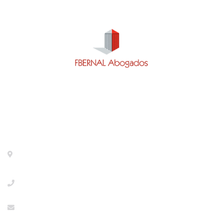
Contacto
Calle General Pardiñas 92, 1º izq. Madrid- 28006 -
METRO DIEGO DE LEON
+34918533386
info@abogaciaextranjeria.es