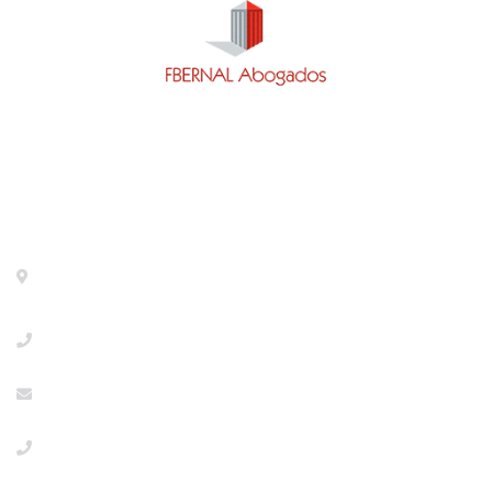
Contacto
Calle General Pardiñas 92, 1º izq. Madrid- 28006 -
METRO DIEGO DE LEON
+34918533386
info@abogaciaextranjeria.es
+34649117806 Urgencias