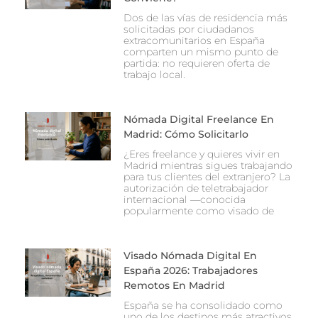
Dos de las vías de residencia más
solicitadas por ciudadanos
extracomunitarios en España
comparten un mismo punto de
partida: no requieren oferta de
trabajo local.
Nómada Digital Freelance En
Madrid: Cómo Solicitarlo
¿Eres freelance y quieres vivir en
Madrid mientras sigues trabajando
para tus clientes del extranjero? La
autorización de teletrabajador
internacional —conocida
popularmente como visado de
Visado Nómada Digital En
España 2026: Trabajadores
Remotos En Madrid
España se ha consolidado como
uno de los destinos más atractivos