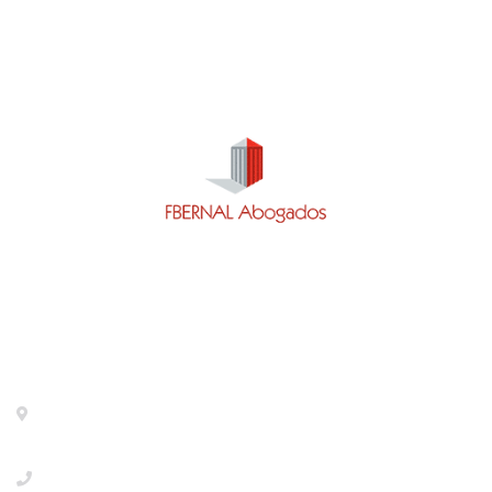
Contacto
Calle General Pardiñas 92, 1º izq. Madrid- 28006 -
METRO DIEGO DE LEON
+34918533386