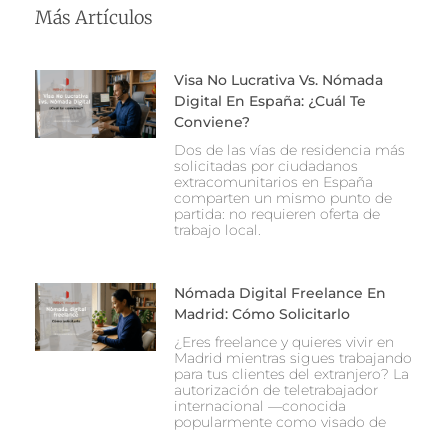
Más Artículos
Visa No Lucrativa Vs. Nómada
Digital En España: ¿Cuál Te
Conviene?
Dos de las vías de residencia más
solicitadas por ciudadanos
extracomunitarios en España
comparten un mismo punto de
partida: no requieren oferta de
trabajo local.
Nómada Digital Freelance En
Madrid: Cómo Solicitarlo
¿Eres freelance y quieres vivir en
Madrid mientras sigues trabajando
para tus clientes del extranjero? La
autorización de teletrabajador
internacional —conocida
popularmente como visado de