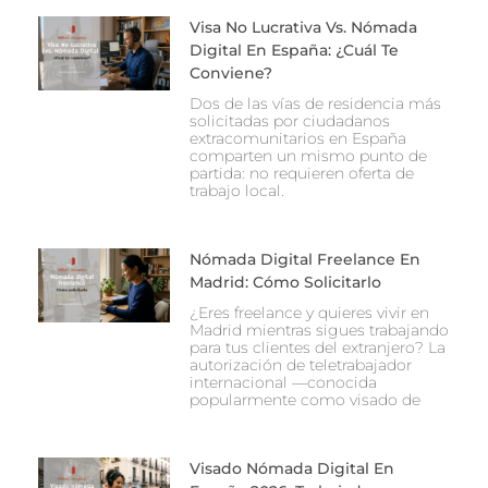
Visa No Lucrativa Vs. Nómada
Digital En España: ¿Cuál Te
Conviene?
Dos de las vías de residencia más
solicitadas por ciudadanos
extracomunitarios en España
comparten un mismo punto de
partida: no requieren oferta de
trabajo local.
Nómada Digital Freelance En
Madrid: Cómo Solicitarlo
¿Eres freelance y quieres vivir en
Madrid mientras sigues trabajando
para tus clientes del extranjero? La
autorización de teletrabajador
internacional —conocida
popularmente como visado de
Visado Nómada Digital En