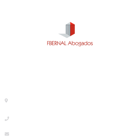
Contacto
Calle General Pardiñas 92, 1º izq. Madrid- 28006 -
METRO DIEGO DE LEON
+34918533386
info@abogaciaextranjeria.es