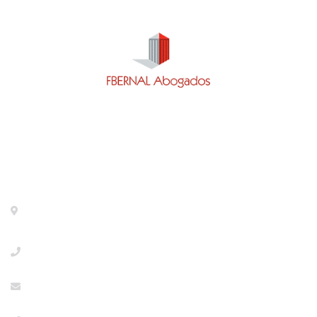
Contacto
Calle General Pardiñas 92, 1º izq. Madrid- 28006 -
METRO DIEGO DE LEON
+34918533386
info@abogaciaextranjeria.es