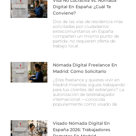
Visa No Lucrativa Vs. Nómada
Digital En España: ¿Cuál Te
Conviene?
Dos de las vías de residencia más
solicitadas por ciudadanos
extracomunitarios en España
comparten un mismo punto de
partida: no requieren oferta de
trabajo local.
Nómada Digital Freelance En
Madrid: Cómo Solicitarlo
¿Eres freelance y quieres vivir en
Madrid mientras sigues trabajando
para tus clientes del extranjero? La
autorización de teletrabajador
internacional —conocida
popularmente como visado de
Visado Nómada Digital En
España 2026: Trabajadores
Remotos En Madrid